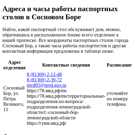
Адреса и часы работы паспортных
столов в Сосновом Боре
Найти, какой паспортный стол обслуживает дом, можно,
обратившись в расположенное ближе всего отделение к
вашей прописке. Все координаты паспортных столов города
Сосновый Бор, а также часы работы паспортистов и другая
контактная информация предложены в таблице ниже.
Адрес
Контактные сведения
Расписание
отделения
8 (81369) 2-12-48
8 (81369) 2-39-72
mvd05@mvd.gov.ru
Сосновый
https://78.мвд.рф/ms
Бор, ул.
уточняйте
https://78.мвд.рф/ms/территориальные-
Петра
по номеру
подразделения-по-вопроса/
Великого,
телефона
подразделения-ленинградской-
15
области/г.-сосновый-бор-
ленинградской-области
https://гувм.мвд.рф/