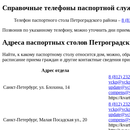
Справочные телефоны паспортной слу
Телефон паспортного стола Петроградского района –
8 (8
Позвонив по указанному телефону, можно уточнить дни приема
Адреса паспортных столов Петроградск
Найти, к какому паспортному столу относится дом, можно, об
расписание приема граждан и другие контактные сведения при
Адрес отдела
8 (812) 23
vckp@vckp
Санкт-Петербург, ул. Блохина, 14
update@vck
compens@v
https://kvar
8 (812) 23
vckp@vckp
update@vck
Санкт-Петербург, Малая Посадская ул., 20
compens@v
https://kvar