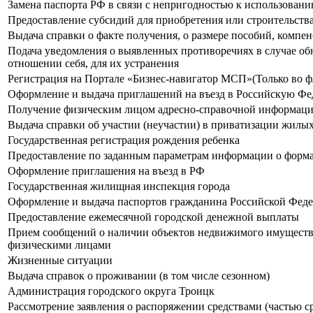
Замена паспорта РФ в связи с непригодностью к использован
Предоставление субсидий для приобретения или строительс
Выдача справки о факте получения, о размере пособий, комп
Подача уведомления о выявленных противоречиях в случае об
отношении себя, для их устранения
Регистрация на Портале «Бизнес-навигатор МСП»(Только во ф
Оформление и выдача приглашений на въезд в Российскую Фе
Получение физическим лицом адресно-справочной информации
Выдача справки об участии (неучастии) в приватизации жил
Государственная регистрация рождения ребенка
Предоставление по заданным параметрам информации о формах
Оформление приглашения на въезд в РФ
Государственная жилищная инспекция города
Оформление и выдача паспортов гражданина Российской Феде
Предоставление ежемесячной городской денежной выплаты
Прием сообщений о наличии объектов недвижимого имущества
физическими лицами
Жизненные ситуации
Выдача справок о проживании (в том числе сезонном)
Администрация городского округа Троицк
Рассмотрение заявления о распоряжении средствами (частью с