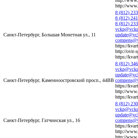
http://www.
http://www.
8 (812) 23
8 (812) 24
8 (812) 23
vckp@vckp
Санкт-Петербург, Большая Монетная ул., 11
update@vck
compens@v
https://kvar
http://ovir-
https://kvar
8 (812) 34
vckp@vckp
update@vck
Санкт-Петербург, Каменноостровский просп., 44ВВ
compens@v
https://kvar
http://www.
https://kvar
8 (812) 23
vckp@vckp
update@vck
Санкт-Петербург, Гатчинская ул., 16
compens@v
https://kvar
http://www.
http://www.