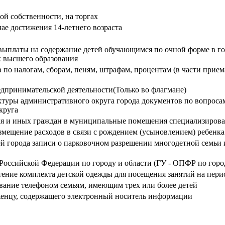
ой собственности, на торгах
ае достижения 14-летнего возраста
выплаты на содержание детей обучающимся по очной форме в г
х высшего образования
 по налогам, сборам, пеням, штрафам, процентам (в части прием
дпринимательской деятельности(Только во флагмане)
ры административного округа города документов по вопросам,
круга
еля и иных граждан в муниципальные помещения специализиро
мещение расходов в связи с рождением (усыновлением) ребенк
й города записи о парковочном разрешении многодетной семьи 
Российской Федерации по городу и области (ГУ - ОПФР по город
ение комплекта детской одежды для посещения занятий на пери
вание телефоном семьям, имеющим трех или более детей
женцу, содержащего электронный носитель информации