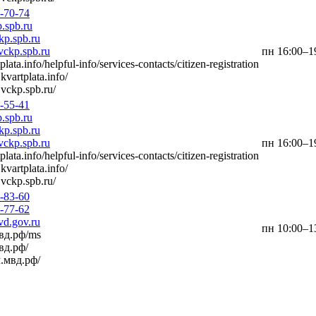
5-70-74
.spb.ru
p.spb.ru
ckp.spb.ru
пн 16:00–19
tplata.info/helpful-info/services-contacts/citizen-registration
kvartplata.info/
vckp.spb.ru/
2-55-41
.spb.ru
p.spb.ru
ckp.spb.ru
пн 16:00–19
tplata.info/helpful-info/services-contacts/citizen-registration
kvartplata.info/
vckp.spb.ru/
0-83-60
0-77-62
.gov.ru
пн 10:00–13
мвд.рф/ms
мвд.рф/
м.мвд.рф/