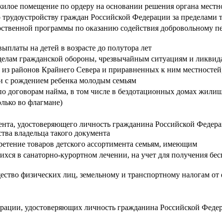
жилое помещение по ордеру на основании решения органа мест
по трудоустройству граждан Российской Федерации за пределами
арственной программы по оказанию содействия добровольному 
ыплаты на детей в возрасте до полутора лет
делам гражданской обороны, чрезвычайным ситуациям и ликвид
м из районов Крайнего Севера и приравненных к ним местносте
зи с рождением ребенка молодым семьям
 договорам найма, в том числе в бездотационных домах жили
лько во флагмане)
ента, удостоверяющего личность гражданина Российской Федер
тва владельца такого документа
етение товаров детского ассортимента семьям, имеющим
ся в санаторно-курортном лечении, на учет для получения бес
щество физических лиц, земельному и транспортному налогам от
рации, удостоверяющих личность гражданина Российской Федер