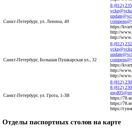
8 (812) 23
vckp@vckp
update@vck
Санкт-Петербург, ул. Ленина, 49
compens@v
https://kvar
http://www.
http://www.
8 (812) 23
vckp@vckp
update@vck
Санкт-Петербург, Большая Пушкарская ул., 32
compens@v
https://kvar
http://www.
http://www.
8 (812) 23
8 (812) 23
mvd05@mvd
Санкт-Петербург, ул. Грота, 1-3В
https://78.
https://78.
https://гув
Отделы паспортных столов на карте