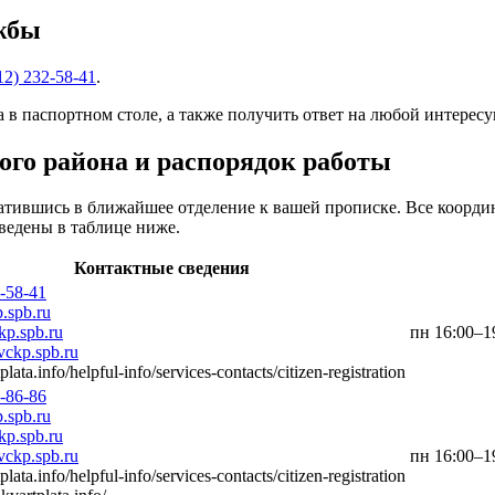
жбы
12) 232-58-41
.
 в паспортном столе, а также получить ответ на любой интерес
ого района и распорядок работы
ратившись в ближайшее отделение к вашей прописке. Все коорди
ведены в таблице ниже.
Контактные сведения
2-58-41
.spb.ru
p.spb.ru
пн 16:00–19
ckp.spb.ru
tplata.info/helpful-info/services-contacts/citizen-registration
2-86-86
.spb.ru
p.spb.ru
ckp.spb.ru
пн 16:00–19
tplata.info/helpful-info/services-contacts/citizen-registration