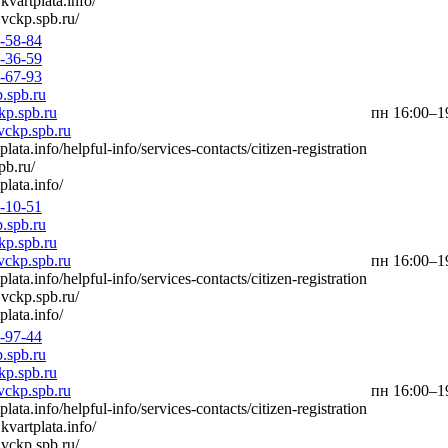
kvartplata.info/
vckp.spb.ru/
3-58-84
1-36-59
3-67-93
.spb.ru
p.spb.ru
пн 16:00–19
ckp.spb.ru
tplata.info/helpful-info/services-contacts/citizen-registration
spb.ru/
tplata.info/
6-10-51
.spb.ru
p.spb.ru
ckp.spb.ru
пн 16:00–19
tplata.info/helpful-info/services-contacts/citizen-registration
vckp.spb.ru/
tplata.info/
0-97-44
.spb.ru
p.spb.ru
ckp.spb.ru
пн 16:00–19
tplata.info/helpful-info/services-contacts/citizen-registration
kvartplata.info/
vckp.spb.ru/