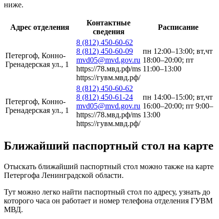
ниже.
Контактные
Адрес отделения
Расписание
сведения
8 (812) 450-60-62
8 (812) 450-60-09
пн 12:00–13:00; вт,чт
Петергоф, Конно-
mvd05@mvd.gov.ru
18:00–20:00; пт
Гренадерская ул., 1
https://78.мвд.рф/ms
11:00–13:00
https://гувм.мвд.рф/
8 (812) 450-60-62
8 (812) 450-61-24
пн 14:00–15:00; вт,чт
Петергоф, Конно-
mvd05@mvd.gov.ru
16:00–20:00; пт 9:00–
Гренадерская ул., 1
https://78.мвд.рф/ms
13:00
https://гувм.мвд.рф/
Ближайший паспортный стол на карте
Отыскать ближайший паспортный стол можно также на карте
Петергофа Ленинградской области.
Тут можно легко найти паспортный стол по адресу, узнать до
которого часа он работает и номер телефона отделения ГУВМ
МВД.